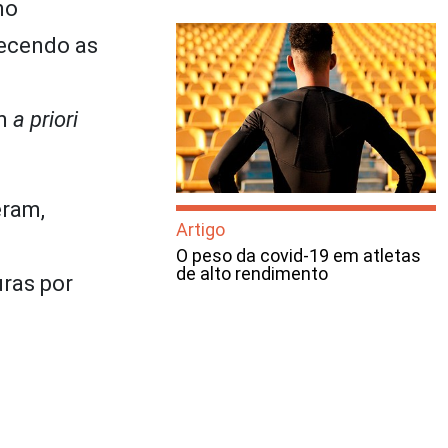
mo
recendo as
em
a priori
eram,
Artigo
O peso da covid-19 em atletas
de alto rendimento
ras por