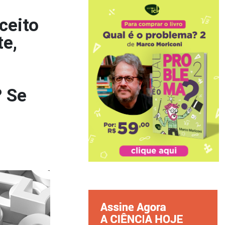
ceito
te,
? Se