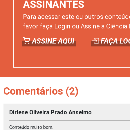
ASSINANTES
Para acessar este ou outros conteúd
favor faça Login ou Assine a Ciência 
ASSINE AQUI
FAÇA LO
Comentários (2)
Dirlene Oliveira Prado Anselmo
Conteúdo muito bom.