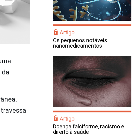
Artigo
Os pequenos notáveis
nanomedicamentos
 uma
s da
rânea.
atravessa
Artigo
Doença falciforme, racismo e
direito à saúde