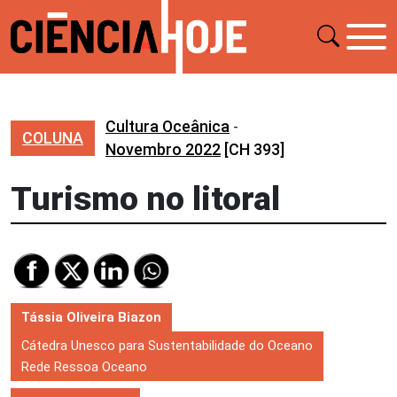
Cultura Oceânica
-
COLUNA
Novembro 2022
[CH 393]
Turismo no litoral
Tássia Oliveira Biazon
Cátedra Unesco para Sustentabilidade do Oceano
Rede Ressoa Oceano