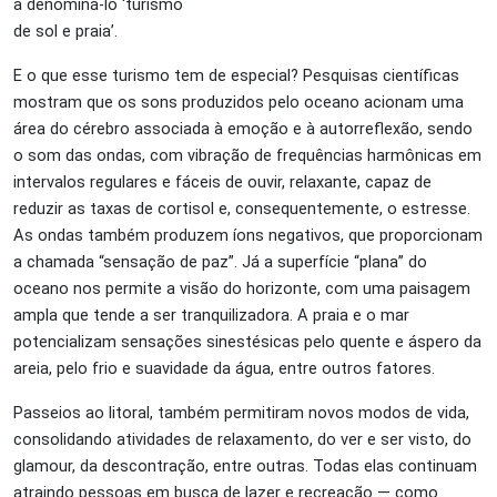
a denominá-lo ‘turismo
de sol e praia’.
E o que esse turismo tem de especial? Pesquisas científicas
mostram que os sons produzidos pelo oceano acionam uma
área do cérebro associada à emoção e à autorreflexão, sendo
o som das ondas, com vibração de frequências harmônicas em
intervalos regulares e fáceis de ouvir, relaxante, capaz de
reduzir as taxas de cortisol e, consequentemente, o estresse.
As ondas também produzem íons negativos, que proporcionam
a chamada “sensação de paz”. Já a superfície “plana” do
oceano nos permite a visão do horizonte, com uma paisagem
ampla que tende a ser tranquilizadora. A praia e o mar
potencializam sensações sinestésicas pelo quente e áspero da
areia, pelo frio e suavidade da água, entre outros fatores.
Passeios ao litoral, também permitiram novos modos de vida,
consolidando atividades de relaxamento, do ver e ser visto, do
glamour, da descontração, entre outras. Todas elas continuam
atraindo pessoas em busca de lazer e recreação — como