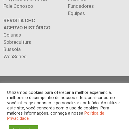
Fale Conosco
Fundadores
Equipes
REVISTA CHC
ACERVO HISTÓRICO
Colunas
Sobrecultura
Bússola
WebSéries
Copyright 2026 INSTITUTO CIÊNCIA HOJE. Todos os direitos
Utilizamos cookies para oferecer a melhor experiência,
reservados.
melhorar o desempenho de nossos sites, analisar como
Os artigos publicados na revista refletem exclusivamente a
você interage conosco e personalizar conteúdo. Ao utilizar
opinião de seus autores.
este site, você concorda com o uso de cookies. Para
É proibida a reprodução, integral ou parcial, do conteúdo (imagens
maiores informações, conheça a nossa
Política de
e textos) sem prévia autorização.
Privacidade.