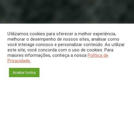
Utilizamos cookies para oferecer a melhor experiência,
melhorar o desempenho de nossos sites, analisar como
ARTIGO
Janeiro/Fevereiro 2024
[CH 406]
você interage conosco e personalizar conteúdo. Ao utilizar
este site, você concorda com o uso de cookies. Para
Como a ditadura
maiores informações, conheça a nossa
Política de
Privacidade.
deixou o país adoecer
Aceitar todos
Carlos Fidelis Ponte
Fundação Oswaldo Cruz e
Centro Brasileiro de Estudos (Cebes)