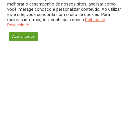
melhorar o desempenho de nossos sites, analisar como
Há 100 anos, o Brasil
você interage conosco e personalizar conteúdo. Ao utilizar
este site, você concorda com o uso de cookies. Para
recebia a visita de
maiores informações, conheça a nossa
Política de
Privacidade.
Einstein
Aceitar todos
Alfredo Tolmasquim
Museu de Astronomia e Ciências Afins (RJ)
O ano de 2025 marca o centenário da visita ao
Brasil do físico Albert Einstein, um dos maiores