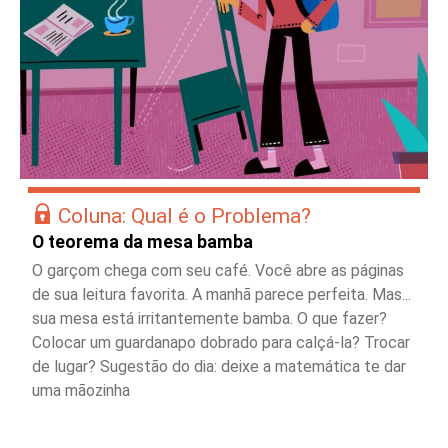
Coluna: Qual é o Problema?
O teorema da mesa bamba
O garçom chega com seu café. Você abre as páginas
de sua leitura favorita. A manhã parece perfeita. Mas...
sua mesa está irritantemente bamba. O que fazer?
Colocar um guardanapo dobrado para calçá-la? Trocar
de lugar? Sugestão do dia: deixe a matemática te dar
uma mãozinha