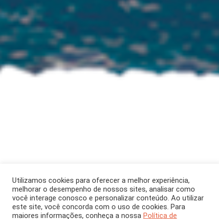
ARTIGO
Maio 2025
[CH 420]
Utilizamos cookies para oferecer a melhor experiência,
melhorar o desempenho de nossos sites, analisar como
Ecoansiedade como
você interage conosco e personalizar conteúdo. Ao utilizar
este site, você concorda com o uso de cookies. Para
maiores informações, conheça a nossa
Política de