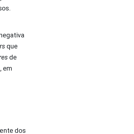
sos.
negativa
rs
que
res
de
s, em
mente dos