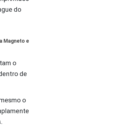
angue do
va Magneto e
rtam o
dentro de
é mesmo o
amplamente
.