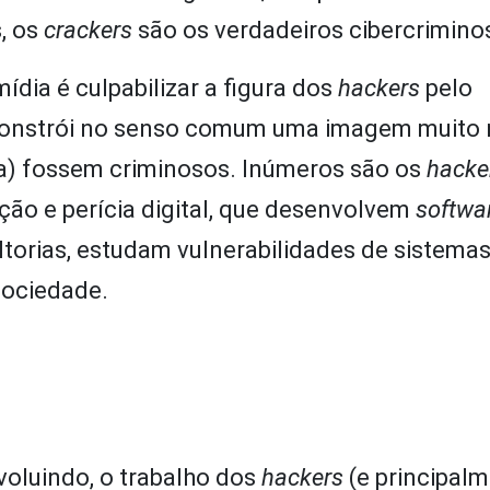
, os
crackers
são os verdadeiros cibercrimino
ídia é culpabilizar a figura dos
hackers
pelo
 constrói no senso comum uma imagem muito 
ia) fossem criminosos. Inúmeros são os
hacke
ão e perícia digital, que desenvolvem
softwa
ltorias, estudam vulnerabilidades de sistema
sociedade.
voluindo, o trabalho dos
hackers
(e principal