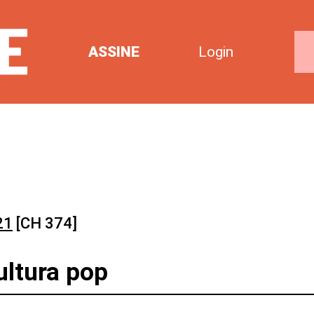
ASSINE
Login
21
[CH 374]
ultura pop