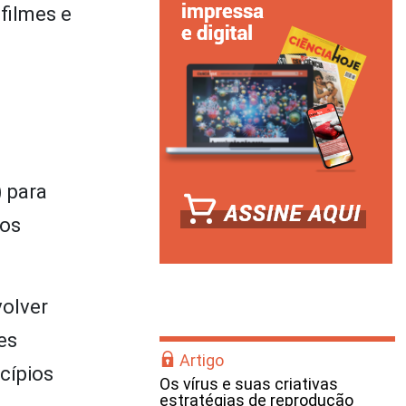
filmes e
) para
dos
olver
es
Artigo
cípios
Os vírus e suas criativas
estratégias de reprodução