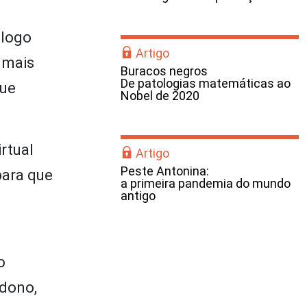
ólogo
Artigo
o mais
Buracos negros
De patologias matemáticas ao
que
Nobel de 2020
rtual
Artigo
Peste Antonina:
para que
a primeira pandemia do mundo
antigo
o
 dono,