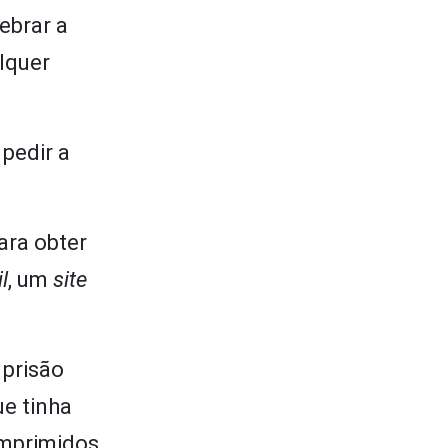
ebrar a
lquer
 pedir a
ara obter
l
, um
site
 prisão
ue tinha
omprimidos