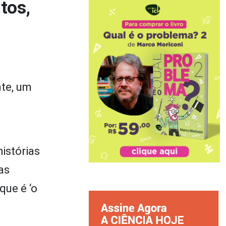
tos,
te, um
istórias
as
que é ‘o