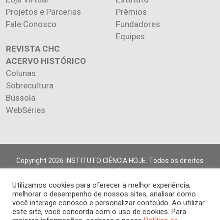
Projetos e Parcerias
Prêmios
Fale Conosco
Fundadores
Equipes
REVISTA CHC
ACERVO HISTÓRICO
Colunas
Sobrecultura
Bússola
WebSéries
Copyright 2026 INSTITUTO CIÊNCIA HOJE. Todos os direitos
reservados.
Os artigos publicados na revista refletem exclusivamente a
Utilizamos cookies para oferecer a melhor experiência,
opinião de seus autores.
melhorar o desempenho de nossos sites, analisar como
É proibida a reprodução, integral ou parcial, do conteúdo (imagens
você interage conosco e personalizar conteúdo. Ao utilizar
este site, você concorda com o uso de cookies. Para
e textos) sem prévia autorização.