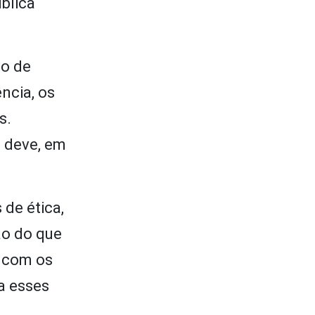
ública
to de
ncia, os
s.
e deve, em
 de ética,
ão do que
o com os
a esses