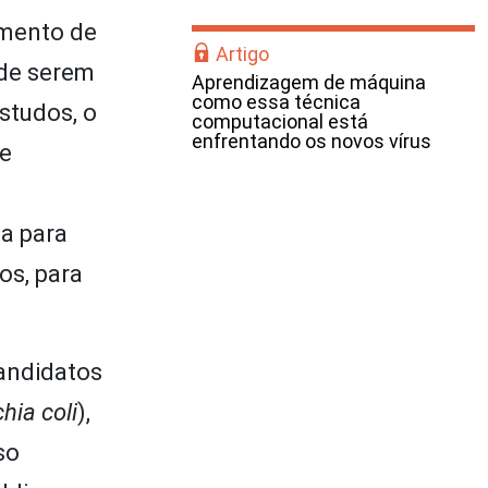
imento de
Artigo
 de serem
Aprendizagem de máquina
como essa técnica
studos, o
computacional está
enfrentando os novos vírus
te
a para
os, para
candidatos
hia coli
),
so