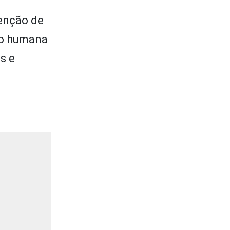
tenção de
ão humana
s e