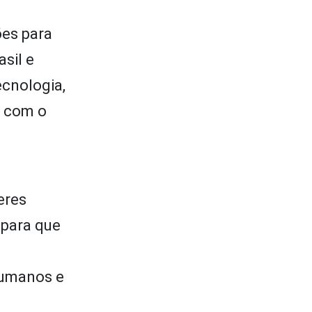
ões para
sil e
ecnologia,
o com o
eres
 para que
humanos e