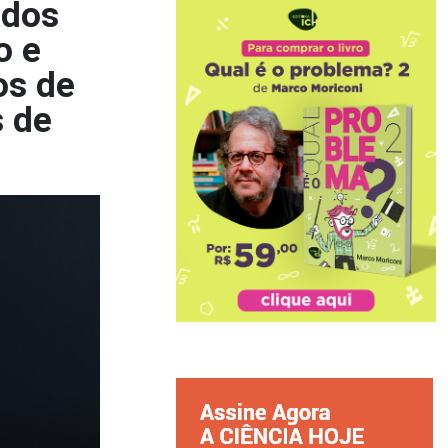
ados
o e
os de
s de