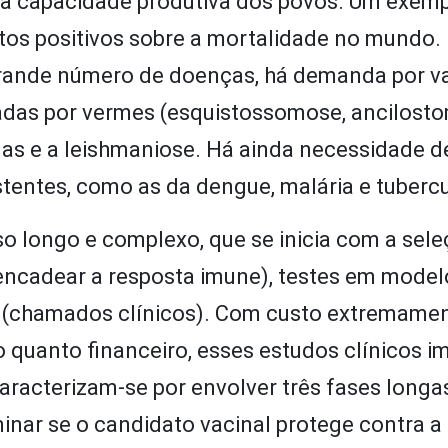
 a capacidade produtiva dos povos. Um exemp
eitos positivos sobre a mortalidade no mundo
 grande número de doenças, há demanda por v
adas por vermes (esquistossomose, ancilosto
agas e a leishmaniose. Há ainda necessidade d
tentes, como as da dengue, malária e tuberc
o longo e complexo, que se inicia com a sele
sencadear a resposta imune), testes em model
s (chamados clínicos). Com custo extremame
 quanto financeiro, esses estudos clínicos 
 caracterizam-se por envolver três fases longa
inar se o candidato vacinal protege contra a