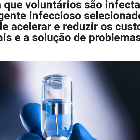
 que voluntários são infect
ente infeccioso selecionad
e acelerar e reduzir os cust
ais e a solução de problema