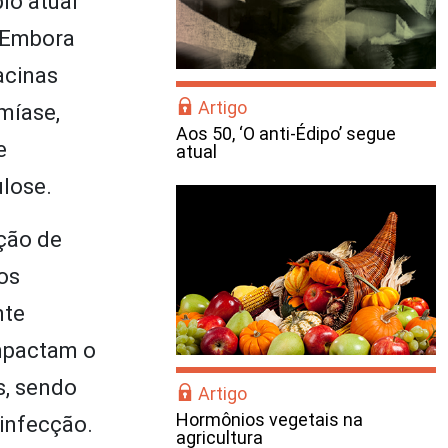
lo atual
. Embora
acinas
Artigo
míase,
Aos 50, ‘O anti-Édipo’ segue
e
atual
ulose.
ção de
os
nte
impactam o
s, sendo
Artigo
Hormônios vegetais na
 infecção.
agricultura