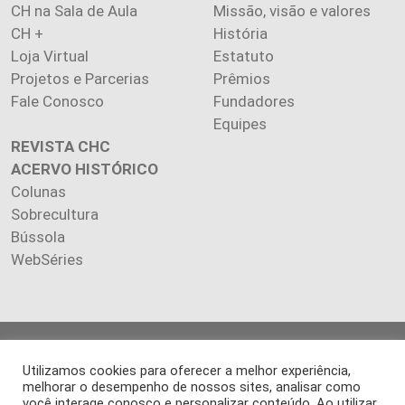
CH na Sala de Aula
Missão, visão e valores
CH +
História
Loja Virtual
Estatuto
Projetos e Parcerias
Prêmios
Fale Conosco
Fundadores
Equipes
REVISTA CHC
ACERVO HISTÓRICO
Colunas
Sobrecultura
Bússola
WebSéries
Copyright 2026 INSTITUTO CIÊNCIA HOJE. Todos os direitos
Utilizamos cookies para oferecer a melhor experiência,
reservados.
melhorar o desempenho de nossos sites, analisar como
Os artigos publicados na revista refletem exclusivamente a
você interage conosco e personalizar conteúdo. Ao utilizar