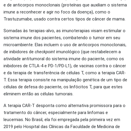
e de anticorpos monoclonais (proteínas que auxiliam o sistema
imune a reconhecer e agir no foco da doença), como o
Trastuzumabe, usado contra certos tipos de câncer de mama.
Somadas às terapias-alvo, as imunoterapias visam estimular o
sistema imune dos pacientes, combatendo o tumor em seu
microambiente. Elas incluem o uso de anticorpos monoclonais,
de inibidores de
checkpoint
imunológico (que restabelecem a
atividade antitumoral do sistema imune do paciente, como os
inibidores de CTLA-4 e PD-1/PD-L1), de vacinas contra o câncer
e da terapia de transferência de células T, como a terapia CAR-
T. Essa terapia consiste na manipulação genética de um tipo de
células de defesa do paciente, os linfócitos T, para que estes
eliminem então as células tumorais.
A terapia CAR-T desponta como alternativa promissora para o
tratamento do câncer, especialmente para linfomas e
leucemias. No Brasil, ela foi empregada pela primeira vez em
2019 pelo Hospital das Clínicas da Faculdade de Medicina de