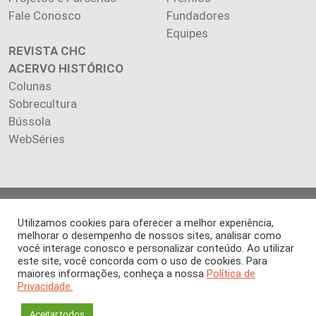
Fale Conosco
Fundadores
Equipes
REVISTA CHC
ACERVO HISTÓRICO
Colunas
Sobrecultura
Bússola
WebSéries
Copyright 2026 INSTITUTO CIÊNCIA HOJE. Todos os direitos
Utilizamos cookies para oferecer a melhor experiência,
reservados.
melhorar o desempenho de nossos sites, analisar como
Os artigos publicados na revista refletem exclusivamente a
você interage conosco e personalizar conteúdo. Ao utilizar
opinião de seus autores.
este site, você concorda com o uso de cookies. Para
É proibida a reprodução, integral ou parcial, do conteúdo (imagens
maiores informações, conheça a nossa
Política de
e textos) sem prévia autorização.
Privacidade.
Aceitar todos