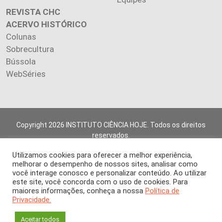
REVISTA CHC
ACERVO HISTÓRICO
Colunas
Sobrecultura
Bússola
WebSéries
Copyright 2026 INSTITUTO CIÊNCIA HOJE. Todos os direitos
reservados.
Os artigos publicados na revista refletem exclusivamente a
Utilizamos cookies para oferecer a melhor experiência,
opinião de seus autores.
melhorar o desempenho de nossos sites, analisar como
É proibida a reprodução, integral ou parcial, do conteúdo (imagens
você interage conosco e personalizar conteúdo. Ao utilizar
e textos) sem prévia autorização.
este site, você concorda com o uso de cookies. Para
maiores informações, conheça a nossa
Política de
Privacidade.
Aceitar todos