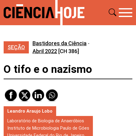
Bastidores da Ciência
-
SEÇÃO
Abril 2022
[CH 386]
O tifo e o nazismo
Leandro Araujo Lobo
Laboratório de Biologia de Anaeróbios
Instituto de Microbiologia Paulo de Góes
Universidade Federal do Rio de Janeiro