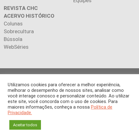
Equipes
REVISTA CHC
ACERVO HISTÓRICO
Colunas
Sobrecultura
Bússola
WebSéries
Copyright 2026 INSTITUTO CIÊNCIA HOJE. Todos os direitos
Utilizamos cookies para oferecer a melhor experiência,
reservados.
melhorar o desempenho de nossos sites, analisar como
Os artigos publicados na revista refletem exclusivamente a
você interage conosco e personalizar conteúdo. Ao utilizar
opinião de seus autores.
este site, você concorda com o uso de cookies. Para
É proibida a reprodução, integral ou parcial, do conteúdo (imagens
maiores informações, conheça a nossa
Política de
e textos) sem prévia autorização.
Privacidade.
Aceitar todos