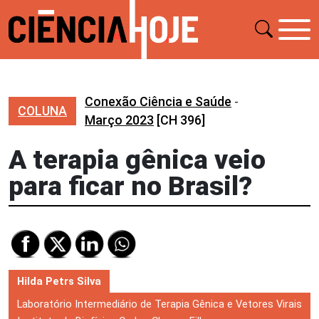
Conexão Ciência e Saúde
-
COLUNA
Março 2023
[CH 396]
A terapia gênica veio
para ficar no Brasil?
Hilda Petrs Silva
Laboratório Intermediário de Terapia Gênica e Vetores Virais