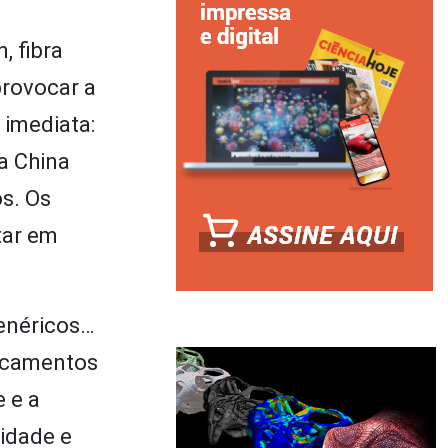
, fibra
provocar a
 imediata:
a China
s. Os
tar em
genéricos…
dicamentos
 e a
ridade e