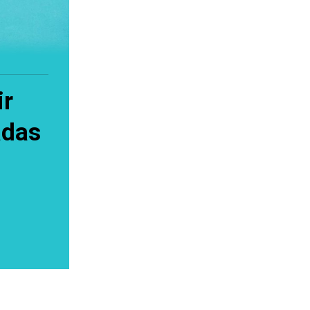
ir
adas