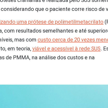
róteses cranianas é realizada pelo SUS somen
considerando que o paciente corre risco de v
lizando uma prótese de polimetilmetacrilato
(
a, com resultados semelhantes e até superior
oníveis, mas com
custo cerca de 20 vezes men
to, em teoria,
viável e acessível à rede SUS
. 
tas de PMMA, na análise dos custos e na