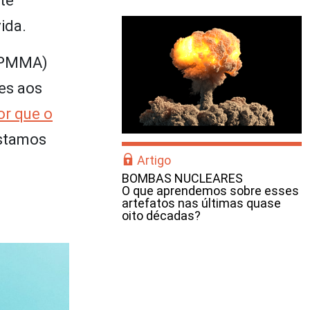
te
ida.
PMMA)
es aos
or que o
Estamos
Artigo
BOMBAS NUCLEARES
O que aprendemos sobre esses
artefatos nas últimas quase
oito décadas?