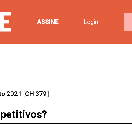
ASSINE
Login
to 2021
[CH 379]
petitivos?