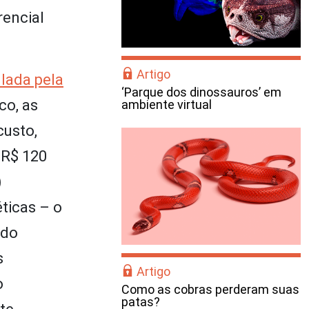
rencial
Artigo
lada pela
‘Parque dos dinossauros’ em
co, as
ambiente virtual
custo,
 R$ 120
)
ticas – o
 do
s
Artigo
o
Como as cobras perderam suas
patas?