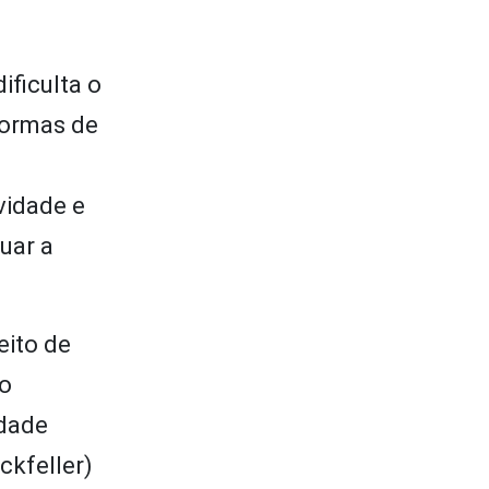
ificulta o
formas de
vidade e
uar a
eito de
no
idade
ckfeller)