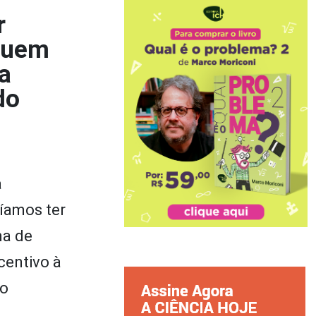
r
eguem
a
do
a
ríamos ter
ma de
centivo à
so