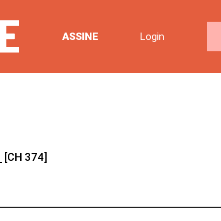
ASSINE
Login
1
[CH 374]