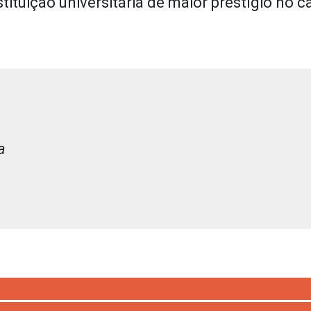
stituição universitária de maior prestígio no 
a