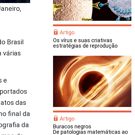
aneiro,
Artigo
Os vírus e suas criativas
o Brasil
estratégias de reprodução
 várias
s e
mportados
latos das
o final da
Artigo
ografia da
Buracos negros
De patologias matemáticas ao