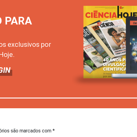
O PARA
os exclusivos por
Hoje.
GIN
órios são marcados com
*