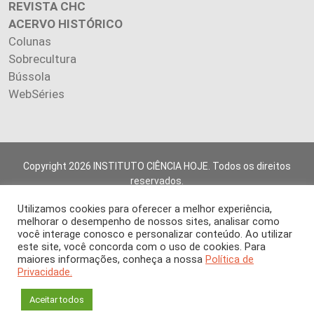
REVISTA CHC
ACERVO HISTÓRICO
Colunas
Sobrecultura
Bússola
WebSéries
Copyright 2026 INSTITUTO CIÊNCIA HOJE. Todos os direitos
reservados.
Os artigos publicados na revista refletem exclusivamente a
Utilizamos cookies para oferecer a melhor experiência,
opinião de seus autores.
melhorar o desempenho de nossos sites, analisar como
É proibida a reprodução, integral ou parcial, do conteúdo (imagens
você interage conosco e personalizar conteúdo. Ao utilizar
e textos) sem prévia autorização.
este site, você concorda com o uso de cookies. Para
maiores informações, conheça a nossa
Política de
Privacidade.
Aceitar todos