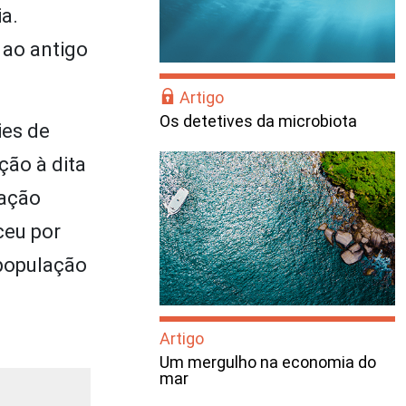
a.
 ao antigo
Artigo
Os detetives da microbiota
ies de
ção à dita
cação
ceu por
 população
Artigo
Um mergulho na economia do
mar