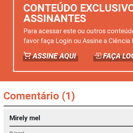
CONTEÚDO EXCLUSIV
ASSINANTES
Para acessar este ou outros conteúd
favor faça Login ou Assine a Ciência 
ASSINE AQUI
FAÇA LO
Comentário (1)
Mirely mel