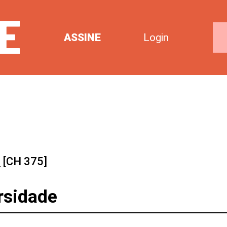
ASSINE
Login
1
[CH 375]
rsidade