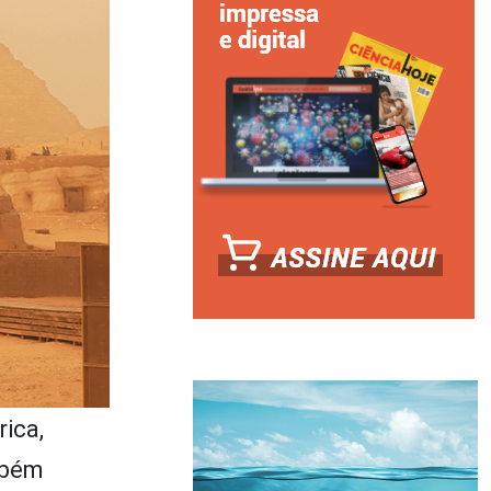
ica,
mbém