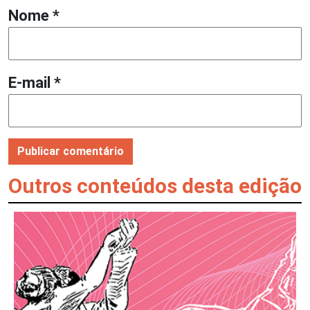
Nome
*
E-mail
*
Outros conteúdos desta edição