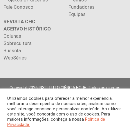
Fale Conosco
Fundadores
Equipes
REVISTA CHC
ACERVO HISTÓRICO
Colunas
Sobrecultura
Bússola
WebSéries
Copyright 2026 INSTITUTO CIÊNCIA HOJE. Todos os direitos
reservados.
Utilizamos cookies para oferecer a melhor experiência,
Os artigos publicados na revista refletem exclusivamente a
melhorar o desempenho de nossos sites, analisar como
opinião de seus autores.
você interage conosco e personalizar conteúdo. Ao utilizar
É proibida a reprodução, integral ou parcial, do conteúdo (imagens
este site, você concorda com o uso de cookies. Para
e textos) sem prévia autorização.
maiores informações, conheça a nossa
Política de
Privacidade.