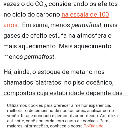
vezes o do CO
, considerando os efeitos
2
no ciclo do carbono
na escala de 100
anos
. Em suma, menos
permafrost
, mais
gases de efeito estufa na atmosfera e
mais aquecimento. Mais aquecimento,
menos
permafrost
.
Há, ainda, o estoque de metano nos
chamados ‘clatratos’ no piso oceânico,
compostos cuja estabilidade depende das
altas pressões e baixas temperaturas, mas
Utilizamos cookies para oferecer a melhor experiência,
melhorar o desempenho de nossos sites, analisar como
embora o disparo da retroalimentação
você interage conosco e personalizar conteúdo. Ao utilizar
este site, você concorda com o uso de cookies. Para
climática a eles associada não pareça
maiores informações, conheça a nossa
Política de