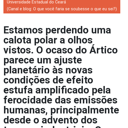
Universidade Estadual do Ceará
(Canal e blog: O que você faria se soubesse o que eu sei?)
Estamos perdendo uma
calota polar a olhos
vistos. O ocaso do Ártico
parece um ajuste
planetário às novas
condições de efeito
estufa amplificado pela
ferocidade das emissões
humanas, principalmente
desde o advento dos