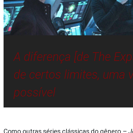
A diferença [de
The Ex
de certos limites, uma v
possível
Como outras séries clássicas do gênero –
J