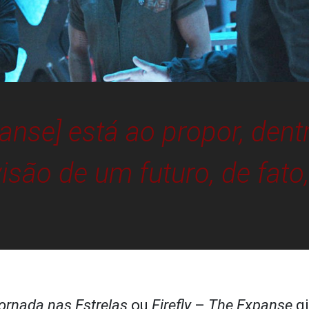
panse
] está ao propor, dent
isão de um futuro, de fato,
ornada nas Estrelas
ou
Firefly
–
The Expanse
gi