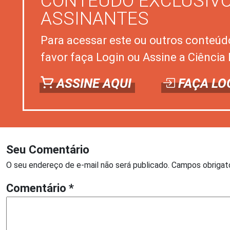
CONTEÚDO EXCLUSIVO
ASSINANTES
Para acessar este ou outros conteúd
favor faça Login ou Assine a Ciência 
ASSINE AQUI
FAÇA LO
Seu Comentário
O seu endereço de e-mail não será publicado.
Campos obrigat
Comentário
*