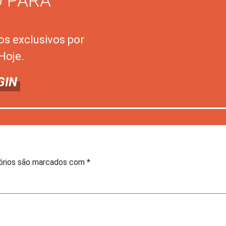
 PARA
os exclusivos por
Hoje.
GIN
órios são marcados com
*