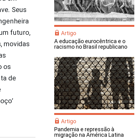
ave
.
Seus
engenheira
 um futuro,
Artigo
A educação eurocêntrica e o
s, movidas
racismo no Brasil republicano
as
o os
lta de
e
poço’
Artigo
Pandemia e repressão à
migração na América Latina