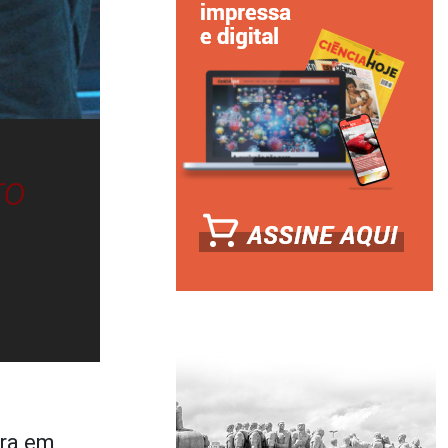
ro
ra em