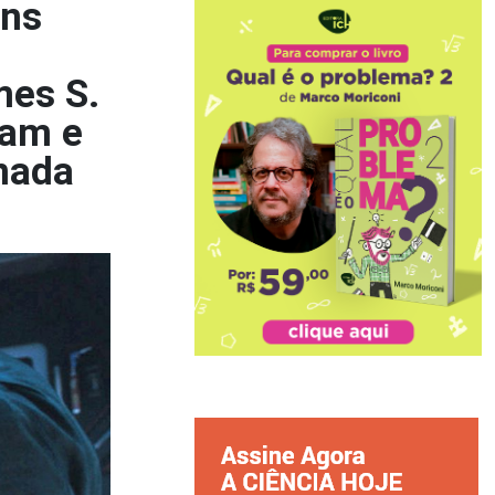
uns
mes S.
ham e
nada