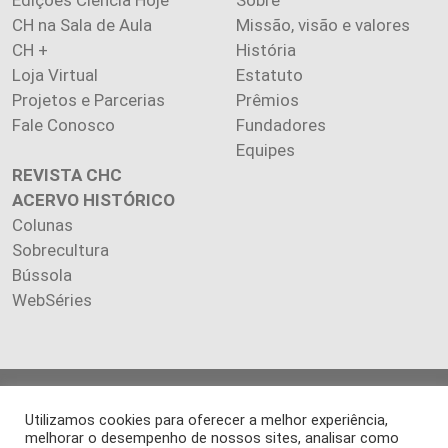
Edições Ciência Hoje
Sobre
CH na Sala de Aula
Missão, visão e valores
CH +
História
Loja Virtual
Estatuto
Projetos e Parcerias
Prêmios
Fale Conosco
Fundadores
Equipes
REVISTA CHC
ACERVO HISTÓRICO
Colunas
Sobrecultura
Bússola
WebSéries
Copyright 2026 INSTITUTO CIÊNCIA HOJE. Todos os direitos
Utilizamos cookies para oferecer a melhor experiência,
reservados.
melhorar o desempenho de nossos sites, analisar como
Os artigos publicados na revista refletem exclusivamente a