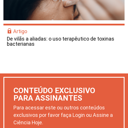
Artigo
De vilãs a aliadas: o uso terapêutico de toxinas
bacterianas
CONTEÚDO EXCLUSIVO
PARA ASSINANTES
Para acessar este ou outros conteúdos
exclusivos por favor faça Login ou Assine a
Ciência Hoje.