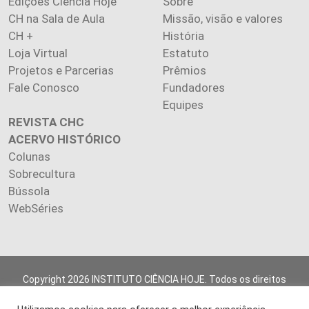
Edições Ciência Hoje
Sobre
CH na Sala de Aula
Missão, visão e valores
CH +
História
Loja Virtual
Estatuto
Projetos e Parcerias
Prêmios
Fale Conosco
Fundadores
Equipes
REVISTA CHC
ACERVO HISTÓRICO
Colunas
Sobrecultura
Bússola
WebSéries
Copyright 2026 INSTITUTO CIÊNCIA HOJE. Todos os direitos
reservados.
Os artigos publicados na revista refletem exclusivamente a