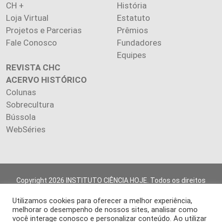
CH +
História
Loja Virtual
Estatuto
Projetos e Parcerias
Prêmios
Fale Conosco
Fundadores
Equipes
REVISTA CHC
ACERVO HISTÓRICO
Colunas
Sobrecultura
Bússola
WebSéries
Copyright 2026 INSTITUTO CIÊNCIA HOJE. Todos os direitos
reservados.
Utilizamos cookies para oferecer a melhor experiência,
Os artigos publicados na revista refletem exclusivamente a
melhorar o desempenho de nossos sites, analisar como
opinião de seus autores.
você interage conosco e personalizar conteúdo. Ao utilizar