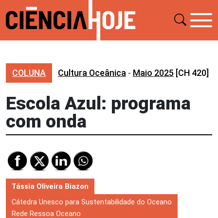
COLUNA
Cultura Oceânica
-
Maio 2025
[CH 420]
Escola Azul: programa
com onda
Tássia Oliveira Biazon
Cátedra Unesco para Sustentabilidade do Oceano
Rede Ressoa Oceano