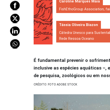
Caroline Marques Maia
FishEthoGroup Association, fair
Tássia Oliveira Biazon
Cátedra Unesco para Sustenta
Rede Ressoa Oceano
É fundamental prevenir o sofriment
inclusive as espécies aquáticas –,
de pesquisa, zoológicos ou em noss
CRÉDITO: FOTO ADOBE STOCK