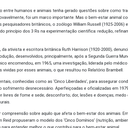
mo entre humanos e animais tenha gerado questões sobre como trat
provavelmente, foi um marco importante. Mas o bem-estar animal c
s pesquisadores britânicos, o zoólogo William Russell (1925-2006) e
do princípio dos 3 Rs na experimentação científica: redução, refin
, da ativista e escritora britânica Ruth Harrison (1920-2000), denu
odução, desenvolvidos, principalmente, após a Segunda Guerra Mun
ico encomendou, em 1965, uma investigação, liderada pelo médico e
vividas por esses animais, o que resultou no Relatório Brambell.
tais, conhecidas como as ‘Cinco Liberdades’, para assegurar con
o sofrimento desnecessário. Aperfeiçoadas e oficializadas em 1979
 livres de fome e sede; desconforto; dor, lesões e doenças; medo 
rais.
 compreensão sobre aquilo que afeta o bem-estar dos animais. Em
m Reid propuseram o modelo dos ‘Cinco Domínios’ (nutrição, ambien
para entender melhor o que contribui para o bem-estar animal.