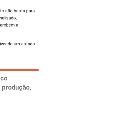
to não basta para
nalisado,
s também a
vivendo um estado
nco
e produção,