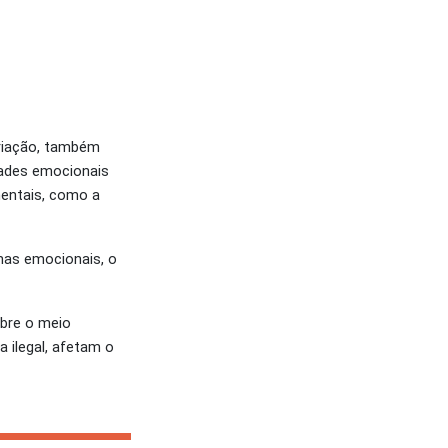
criação, também
dades emocionais
mentais, como a
mas emocionais, o
obre o meio
 ilegal, afetam o