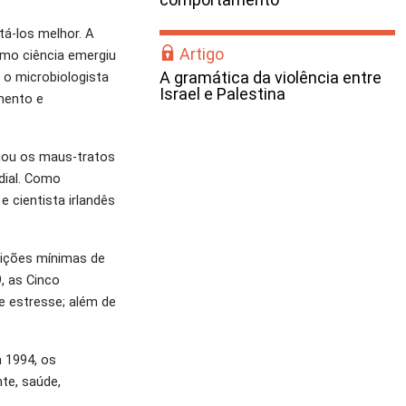
á-los melhor. A
Artigo
omo ciência emergiu
A gramática da violência entre
 o microbiologista
Israel e Palestina
amento e
nciou os maus-tratos
dial. Como
 cientista irlandês
dições mínimas de
, as Cinco
e estresse; além de
 1994, os
te, saúde,