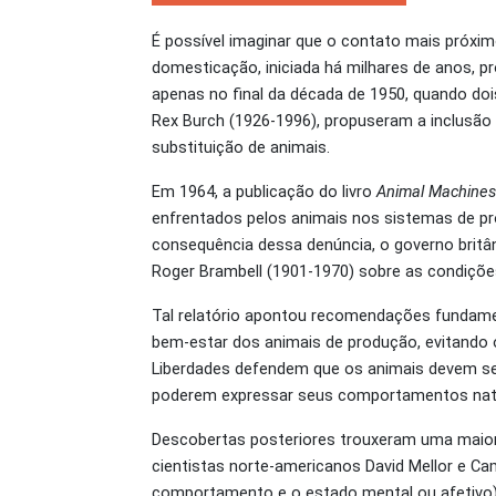
É possível imaginar que o contato mais próxi
domesticação, iniciada há milhares de anos, 
apenas no final da década de 1950, quando doi
Rex Burch (1926-1996), propuseram a inclusão 
substituição de animais.
Em 1964, a publicação do livro
Animal Machines
enfrentados pelos animais nos sistemas de pr
consequência dessa denúncia, o governo britân
Roger Brambell (1901-1970) sobre as condições 
Tal relatório apontou recomendações fundamen
bem-estar dos animais de produção, evitando 
Liberdades defendem que os animais devem ser
poderem expressar seus comportamentos natu
Descobertas posteriores trouxeram uma maior
cientistas norte-americanos David Mellor e Ca
comportamento e o estado mental ou afetivo) 