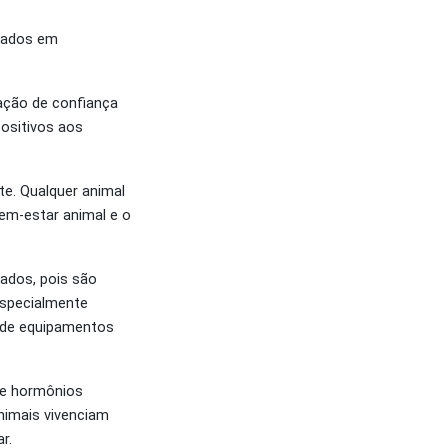
inados em
ação de confiança
positivos aos
e. Qualquer animal
bem-estar animal e o
ados, pois são
especialmente
 de equipamentos
de hormônios
nimais vivenciam
r.