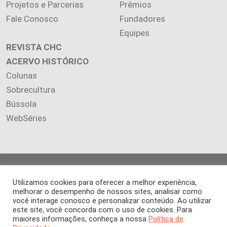
Projetos e Parcerias
Prêmios
Fale Conosco
Fundadores
Equipes
REVISTA CHC
ACERVO HISTÓRICO
Colunas
Sobrecultura
Bússola
WebSéries
Copyright 2026 INSTITUTO CIÊNCIA HOJE. Todos os direitos
reservados.
Utilizamos cookies para oferecer a melhor experiência,
melhorar o desempenho de nossos sites, analisar como
Os artigos publicados na revista refletem exclusivamente a
você interage conosco e personalizar conteúdo. Ao utilizar
opinião de seus autores.
este site, você concorda com o uso de cookies. Para
É proibida a reprodução, integral ou parcial, do conteúdo (imagens
maiores informações, conheça a nossa
Política de
e textos) sem prévia autorização.