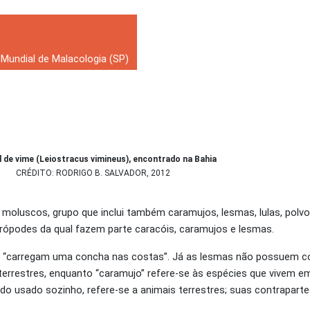
Mundial de Malacologia (SP)
 de vime (Leiostracus vimineus), encontrado na Bahia
CRÉDITO: RODRIGO B. SALVADOR, 2012
 moluscos, grupo que inclui também caramujos, lesmas, lulas, polvo
strópodes da qual fazem parte caracóis, caramujos e lesmas.
e “carregam uma concha nas costas”. Já as lesmas não possuem c
 terrestres, enquanto “caramujo” refere-se às espécies que vivem 
do usado sozinho, refere-se a animais terrestres; suas contrapart