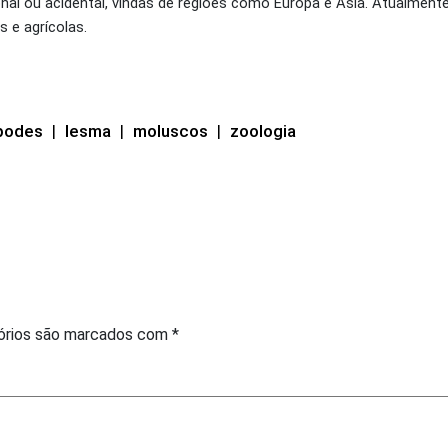
nal ou acidental, vindas de regiões como Europa e Ásia. Atualment
 e agrícolas.
podes
|
lesma
|
moluscos
|
zoologia
órios são marcados com
*