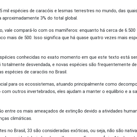
5 mil espécies de caracóis e lesmas terrestres no mundo, das quai
a aproximadamente 3% do total global.
po, vale compará-lo com os mamíferos: enquanto há cerca de 6.500
o mais de 500. Isso significa que há quase quatro vezes mais esp
spécies conhecidas no exato momento em que este texto está sen
 foi totalmente desvendada, e novas espécies são frequentemente d
 espécies de caracóis no Brasil.
ial para os ecossistemas, atuando principalmente como decompos
o com outros invertebrados, eles ajudam a manter o equilíbrio e a 
tão entre os mais ameaçados de extinção devido a atividades huma
ças climáticas.
es no Brasil, 33 são consideradas exóticas, ou seja, não são nativa