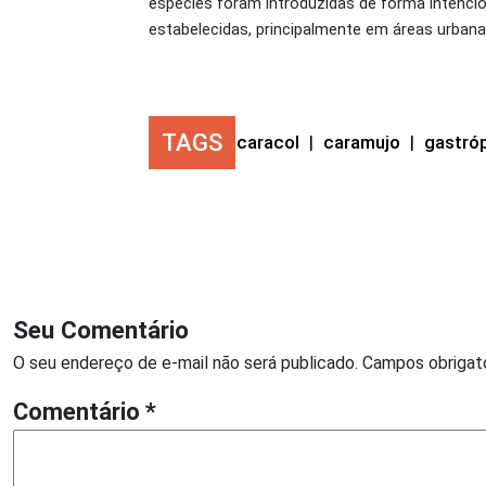
espécies foram introduzidas de forma intencio
estabelecidas, principalmente em áreas urbanas
TAGS
caracol
|
caramujo
|
gastró
Seu Comentário
O seu endereço de e-mail não será publicado.
Campos obrigat
Comentário
*