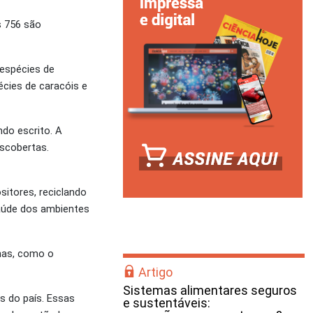
s 756 são
 espécies de
écies de caracóis e
do escrito. A
escobertas.
itores, reciclando
saúde dos ambientes
nas, como o
Artigo
Sistemas alimentares seguros
s do país. Essas
e sustentáveis: