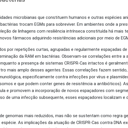
idades microbianas que constituem humanos e outras espécies an
, bactérias trocam EGMs para sobreviver. Em ambientes onde a pres
eleção de linhagens com resiliência intrínseca constituída há mais 
ovos fármacos adquirindo resistências adicionais por meio de EG
os por repetições curtas, agrupadas e regularmente espaçadas d
seminação da RAM em bactérias. Observam-se correlações entre a 
 enquanto a presença de sistemas CRISPR-Cas intactos é geralment
ectro mais amplo desses agentes. Essas correlações fazem sentido,
nológica, especificamente contra infecções por vírus e plasmíde
omos e que podem conter genes de resistência a antibióticos). As
célula e promovem a incorporação de novos espaçadores com segm
aso de uma infecção subsequente, esses espaçadores localizam e
de genomas mais reduzidos, mas não se sustentam como regra ge
spécie. As implicações da atuação de CRISPR-Cas contra DNA ex