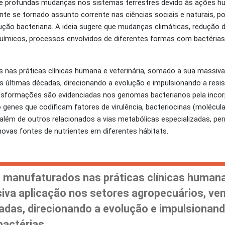
e profundas mudanças nos sistemas terrestres devido às ações h
e se tornado assunto corrente nas ciências sociais e naturais, po
ução bacteriana. A ideia sugere que mudanças climáticas, redução d
uímicos, processos envolvidos de diferentes formas com bactérias,
 nas práticas clínicas humana e veterinária, somado a sua massiva
s últimas décadas, direcionando a evolução e impulsionando a resis
ansformações são evidenciadas nos genomas bacterianos pela inco
enes que codificam fatores de virulência, bacteriocinas (molécula
 além de outros relacionados a vias metabólicas especializadas, pe
novas fontes de nutrientes em diferentes hábitats.
s manufaturados nas práticas clínicas human
iva aplicação nos setores agropecuários, ve
adas, direcionando a evolução e impulsionand
bactérias