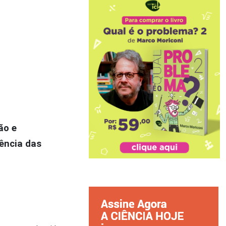
ão e
ência das