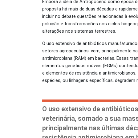
Embora a ideia de Antropoceno como época d
proposta há mais de duas décadas e rapidament
incluir no debate questões relacionadas à evol
poluição e transformações nos ciclos biogeoq
alterações nos sistemas terrestres.
O uso extensivo de antibióticos manufaturados
setores agropecuários, vem, principalmente na
antimicrobiana (RAM) em bactérias. Essas tr
elementos genéticos móveis (EGMs) contendo g
e elementos de resistência a antimicrobianos,
espécies, ou linhagens específicas, degradem 
O uso extensivo de antibiótico
veterinária, somado a sua mass
principalmente nas últimas déc
resistência antimicrobiana em 