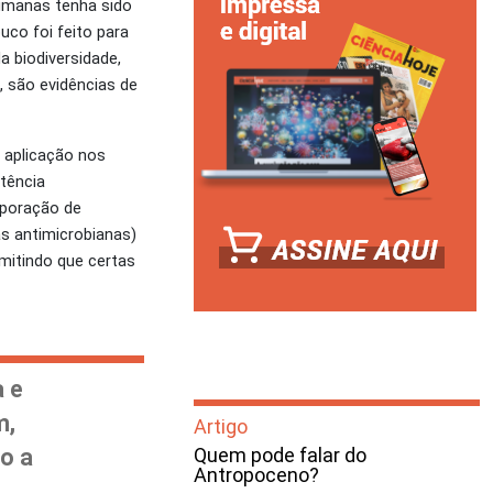
umanas tenha sido
uco foi feito para
a biodiversidade,
 são evidências de
 aplicação nos
tência
rporação de
s antimicrobianas)
rmitindo que certas
a e
m,
Artigo
o a
Quem pode falar do
Antropoceno?