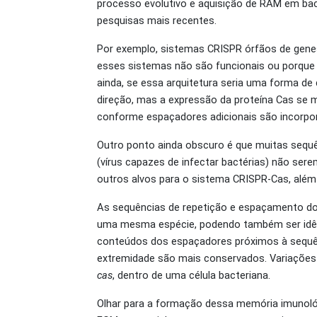
processo evolutivo e aquisição de RAM em ba
pesquisas mais recentes.
Por exemplo, sistemas CRISPR órfãos de gen
esses sistemas não são funcionais ou porque
ainda, se essa arquitetura seria uma forma d
direção, mas a expressão da proteína Cas se 
conforme espaçadores adicionais são incorpo
Outro ponto ainda obscuro é que muitas sequ
(vírus capazes de infectar bactérias) não ser
outros alvos para o sistema CRISPR-Cas, alé
As sequências de repetição e espaçamento
do
uma mesma espécie, podendo também ser idênt
conteúdos dos espaçadores próximos à sequên
extremidade são mais conservados. Variações
cas
, dentro de uma célula bacteriana.
Olhar para a formação dessa memória imunológ