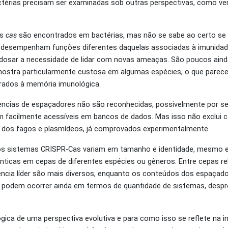
ctérias precisam ser examinadas sob outras perspectivas, como 
es
cas
são encontrados em bactérias, mas não se sabe ao certo se 
 desempenham funções diferentes daquelas associadas à imunidade
e dosar a necessidade de lidar com novas ameaças. São poucos ain
mostra particularmente custosa em algumas espécies, o que parec
rados à memória imunológica.
ências de espaçadores não são reconhecidas, possivelmente por s
em facilmente acessíveis em bancos de dados. Mas isso não exclui
m dos fagos e plasmídeos, já comprovados experimentalmente.
s sistemas CRISPR-Cas variam em tamanho e identidade, mesmo e
icas em cepas de diferentes espécies ou gêneros. Entre cepas re
cia líder são mais diversos, enquanto os conteúdos dos espaçado
 podem ocorrer ainda em termos de quantidade de sistemas, despr
ica de uma perspectiva evolutiva e para como isso se reflete na 