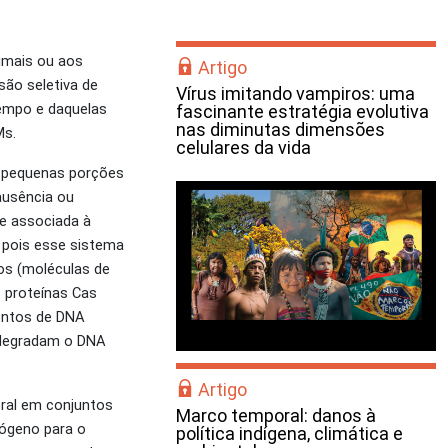
imais ou aos
Artigo
são seletiva de
Vírus imitando vampiros: uma
tempo e daquelas
fascinante estratégia evolutiva
nas diminutas dimensões
Ms.
celulares da vida
e pequenas porções
ausência ou
e associada à
 pois esse sistema
os (moléculas de
 proteínas Cas
entos de DNA
 degradam o DNA
Artigo
ral em conjuntos
Marco temporal: danos à
ógeno para o
política indígena, climática e