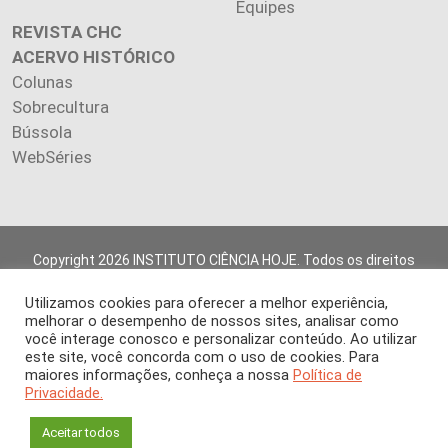
Equipes
REVISTA CHC
ACERVO HISTÓRICO
Colunas
Sobrecultura
Bússola
WebSéries
Copyright 2026 INSTITUTO CIÊNCIA HOJE. Todos os direitos
reservados.
Utilizamos cookies para oferecer a melhor experiência,
Os artigos publicados na revista refletem exclusivamente a
melhorar o desempenho de nossos sites, analisar como
opinião de seus autores.
você interage conosco e personalizar conteúdo. Ao utilizar
É proibida a reprodução, integral ou parcial, do conteúdo (imagens
este site, você concorda com o uso de cookies. Para
e textos) sem prévia autorização.
maiores informações, conheça a nossa
Política de
Privacidade.
Aceitar todos