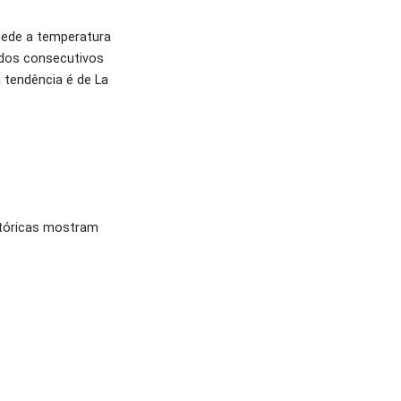
 mede a temperatura
íodos consecutivos
a tendência é de La
stóricas mostram