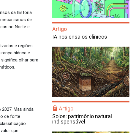
sos da história.
o, mecanismos de
cas no Norte e
Artigo
IA nos ensaios clínicos
izadas e regiões
rança hídrica e
ignifica olhar para
máticos.
Artigo
e 2027. Mas ainda
Solos: patrimônio natural
o de forte
indispensável
classificação
 valor que