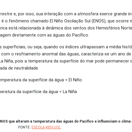
restre e, por isso, sua interação com a atmosfera exerce grande in
o é o fenômeno chamado El Niño Oscilação Sul (ENOS), que ocorre n
ca está relacionada à dinâmica dos ventos dos Hemisférios Norte 
ragem diretamente com as águas do Pacífico.
perficiais, ou seja, quando os índices ultrapassam a média histór
o, com o resfriamento anormal das águas, caracteriza-se um ano de
La Niña, pois a temperatura da superfície do mar pode permanecer 
ada de neutralidade.
mperatura da superfície da água = El Niño
eratura da superfície da água = La Niña
ENOS que alteram a temperatura das águas do Pacífico e influenciam o clima 
FONTE:
ESCOLA KIDS UOL