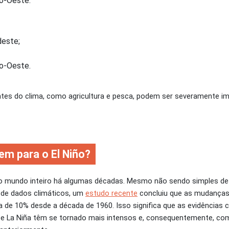
ro-Oeste.
deste;
ro-Oeste.
ntes do clima, como agricultura e pesca, podem ser severamente i
em para o El Niño?
o mundo inteiro há algumas décadas. Mesmo não sendo simples de 
s de dados climáticos, um
estudo recente
concluiu que as mudanças
a de 10% desde a década de 1960. Isso significa que as evidências ci
 e La Niña têm se tornado mais intensos e, consequentemente, co