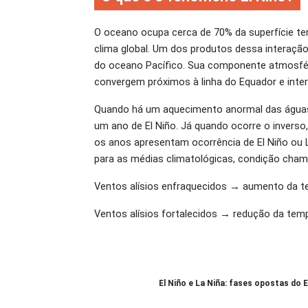
O oceano ocupa cerca de 70% da superfície ter
clima global. Um dos produtos dessa interaçã
do oceano Pacífico. Sua componente atmosféri
convergem próximos à linha do Equador e inte
Quando há um aquecimento anormal das águas su
um ano de El Niño. Já quando ocorre o invers
os anos apresentam ocorrência de El Niño ou 
para as médias climatológicas, condição cham
Ventos alísios enfraquecidos → aumento da te
Ventos alísios fortalecidos → redução da temp
El Niño e La Niña: fases opostas do 