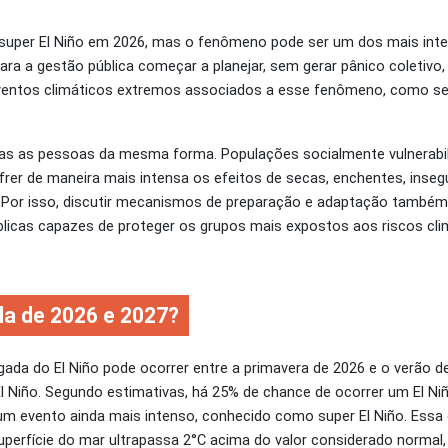
super El Niño em 2026, mas o fenômeno pode ser um dos mais inten
ara a gestão pública começar a planejar, sem gerar pânico coletiv
eventos climáticos extremos associados a esse fenômeno, como se
s as pessoas da mesma forma. Populações socialmente vulnerabil
er de maneira mais intensa os efeitos de secas, enchentes, insegu
or isso, discutir mecanismos de preparação e adaptação também s
úblicas capazes de proteger os grupos mais expostos aos riscos cli
da de 2026 e 2027?
ada do El Niño pode ocorrer entre a primavera de 2026 e o verão d
 Niño. Segundo estimativas, há 25% de chance de ocorrer um El Niñ
 um evento ainda mais intenso, conhecido como super El Niño. Essa 
perfície do mar ultrapassa 2°C acima do valor considerado normal,