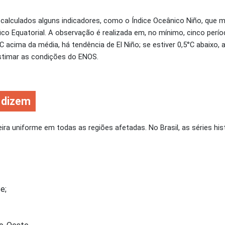
ão calculados alguns indicadores, como o Índice Oceânico Niño, que
fico Equatorial. A observação é realizada em, no mínimo, cinco per
 acima da média, há tendência de El Niño; se estiver 0,5°C abaixo, 
estimar as condições do ENOS.
s dizem
a uniforme em todas as regiões afetadas. No Brasil, as séries hi
e;