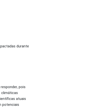
mpactadas durante
responder, pois
 climáticas
entíficas atuais
m potenciais