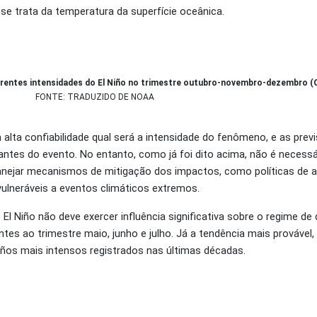
se trata da temperatura da superfície oceânica.
ferentes intensidades do El Niño no trimestre outubro-novembro-dezembro (
FONTE: TRADUZIDO DE NOAA
 alta confiabilidade qual será a intensidade do fenômeno, e as pre
ntes do evento. No entanto, como já foi dito acima, não é necessá
anejar mecanismos de mitigação dos impactos, como políticas de 
vulneráveis a eventos climáticos extremos.
 Niño não deve exercer influência significativa sobre o regime de 
es ao trimestre maio, junho e julho. Já a tendência mais provável
iños mais intensos registrados nas últimas décadas.