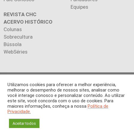
Equipes
REVISTA CHC
ACERVO HISTÓRICO
Colunas
Sobrecultura
Bússola
WebSéries
Copyright 2026 INSTITUTO CIÊNCIA HOJE. Todos os direitos
Utilizamos cookies para oferecer a melhor experiência,
reservados.
melhorar o desempenho de nossos sites, analisar como
você interage conosco e personalizar conteúdo. Ao utilizar
Os artigos publicados na revista refletem exclusivamente a
este site, você concorda com o uso de cookies. Para
opinião de seus autores.
maiores informações, conheça a nossa
Política de
É proibida a reprodução, integral ou parcial, do conteúdo (imagens
Privacidade.
e textos) sem prévia autorização.
Aceitar todos